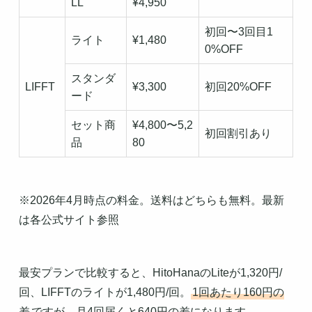
LL
¥4,950
初回〜3回目1
ライト
¥1,480
0%OFF
スタンダ
LIFFT
¥3,300
初回20%OFF
ード
セット商
¥4,800〜5,2
初回割引あり
品
80
※2026年4月時点の料金。送料はどちらも無料。最新
は各公式サイト参照
最安プランで比較すると、HitoHanaのLiteが1,320円/
回、LIFFTのライトが1,480円/回。
1回あたり160円の
差
ですが、月4回届くと640円の差になります。