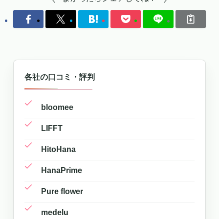
各社の口コミ・評判
bloomee
LIFFT
HitoHana
HanaPrime
Pure flower
medelu