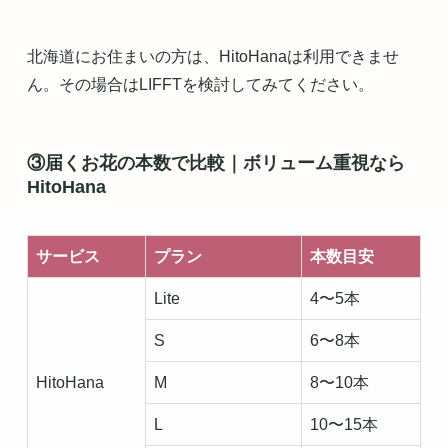
北海道にお住まいの方は、HitoHanaは利用できませ
ん。その場合はLIFFTを検討してみてください。
③届くお花の本数で比較｜ボリューム重視なら
HitoHana
サービス
プラン
本数目安
Lite
4〜5本
S
6〜8本
HitoHana
M
8〜10本
L
10〜15本