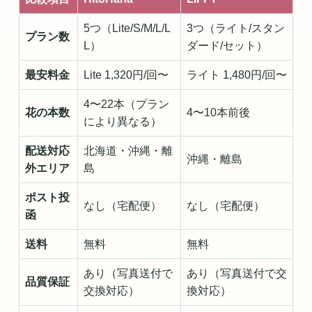
5つ（Lite/S/M/L/L
3つ（ライト/スタン
プラン数
L）
ダード/セット）
最安料金
Lite 1,320円/回〜
ライト 1,480円/回〜
4〜22本（プラン
花の本数
4〜10本前後
により異なる）
配送対応
北海道・沖縄・離
沖縄・離島
外エリア
島
ポスト投
なし（宅配便）
なし（宅配便）
函
送料
無料
無料
あり（写真送付で
あり（写真送付で交
品質保証
交換対応）
換対応）