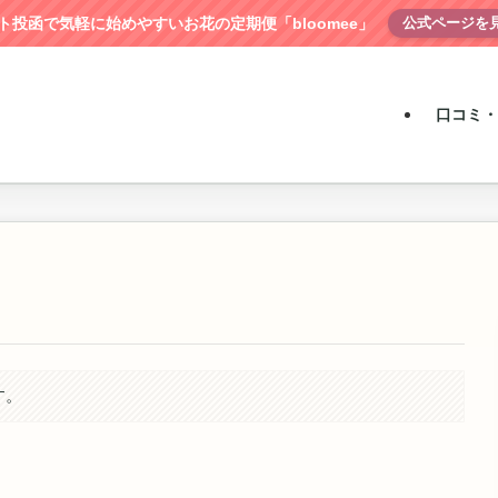
ト投函で気軽に始めやすいお花の定期便「bloomee」
公式ページを
口コミ・
す。