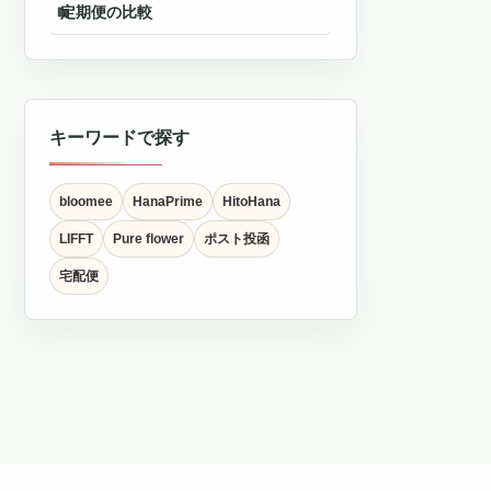
定期便の比較
キーワードで探す
bloomee
HanaPrime
HitoHana
LIFFT
Pure flower
ポスト投函
宅配便